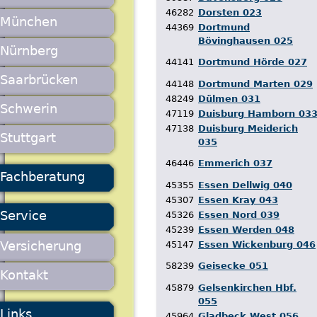
46282
Dorsten 023
München
44369
Dortmund
Bövinghausen 025
Nürnberg
44141
Dortmund Hörde 027
Saarbrücken
44148
Dortmund Marten 029
48249
Dülmen 031
Schwerin
47119
Duisburg Hamborn 03
47138
Duisburg Meiderich
Stuttgart
035
46446
Emmerich 037
Fachberatung
45355
Essen Dellwig 040
45307
Essen Kray 043
Service
45326
Essen Nord 039
45239
Essen Werden 048
Versicherung
45147
Essen Wickenburg 046
58239
Geisecke 051
Kontakt
45879
Gelsenkirchen Hbf.
055
Links
45964
Gladbeck West 056