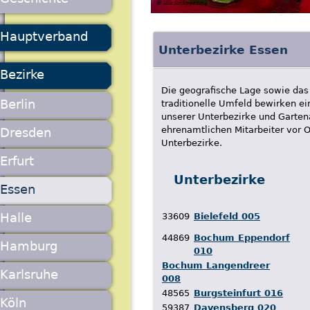
Hauptverband
Unterbezirke Essen
Bezirke
Die geografische Lage sowie das 
Berlin
traditionelle Umfeld bewirken ei
unserer Unterbezirke und Garten
ehrenamtlichen Mitarbeiter vor Or
Dresden
Unterbezirke.
Erfurt
Unterbezirke
Essen
Halle
33609
Bielefeld 005
44869
Bochum Eppendorf
Hamburg
010
Bochum Langendreer
Karlsruhe
008
48565
Burgsteinfurt 016
Köln
59387
Davensberg 020