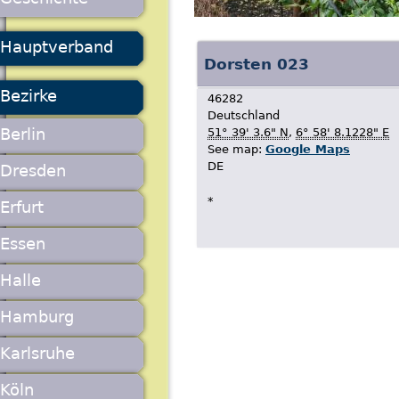
Hauptverband
Dorsten 023
Bezirke
46282
Deutschland
Berlin
51° 39' 3.6" N
,
6° 58' 8.1228" E
See map:
Google Maps
DE
Dresden
*
Erfurt
Essen
Halle
Hamburg
Karlsruhe
Köln