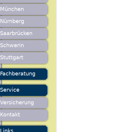
München
Nürnberg
Saarbrücken
Schwerin
Stuttgart
Fachberatung
Service
Versicherung
Kontakt
Links