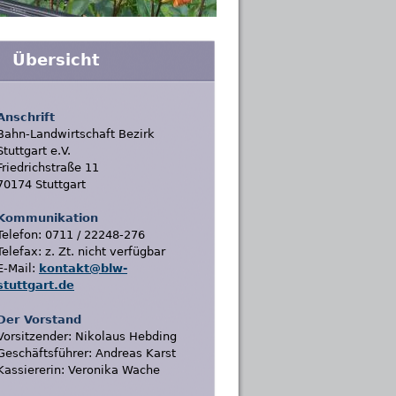
Übersicht
Anschrift
Bahn-Landwirtschaft Bezirk
Stuttgart e.V.
Friedrichstraße 11
70174 Stuttgart
Kommunikation
Telefon: 0711 / 22248-276
Telefax: z. Zt. nicht verfügbar
E-Mail:
kontakt@blw-
stuttgart.de
Der Vorstand
Vorsitzender: Nikolaus Hebding
Geschäftsführer: Andreas Karst
Kassiererin: Veronika Wache