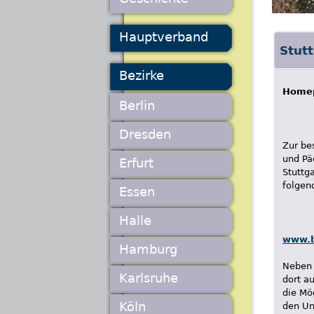
Hauptverband
Stutt
Bezirke
Homep
Berlin
Dresden
Zur be
und Pä
Erfurt
Stuttg
folgen
Essen
Halle
www.b
Hamburg
Neben 
Karlsruhe
dort a
die Mö
Köln
den Un