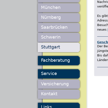
Nachri
veröff
München
Es gib
Nürnberg
Adress
Besuch
Saarbrücken
neues
Schwerin
Gesch
Stuttgart
Der Be
jüngst
Bis da
Fachberatung
Länder
Service
Versicherung
Kontakt
Links