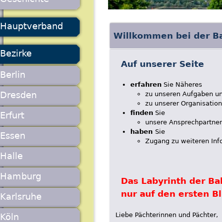
Hauptverband
Willkommen bei der B
Bezirke
Auf unserer Seite
Berlin
erfahren
Sie Näheres
Dresden
zu unseren Aufgaben u
zu unserer Organisation
finden
Sie
Erfurt
unsere Ansprechpartner
haben
Sie
Essen
Zugang zu weiteren Inf
Halle
Hamburg
Das Labyrinth der Ba
nur auf den ersten Bl
Karlsruhe
Liebe Pächterinnen und Pächter,
Köln