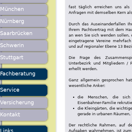
fast täglich erreichen uns al
München
Anfragen mit demselben Kern als
Nürnberg
Durch das Auseinanderfallen Ih
Ihrem Pachtvertrag mit dem Ha
Saarbrücken
an wen Sie sich wenden sollen, 
eingetragene Vereine mehrfac
Schwerin
und auf regionaler Ebene 13 Bezi
Stuttgart
Die Frage des Zusammenspie
Unterbezirk und Mitgliedern / 
erhellt werden.
Fachberatung
Ganz allgemein gesprochen hat
wesentliche Anker:
Service
die Menschen, die sich
Versicherung
Eisenbahner-Familie rekrutie
die Kleingärten, die wichtig
Kontakt
gerade in urbanen Räumen,
Der rechtliche Rahmen, auf de
Links
Aufgaben wahrnehmen, ist zum 