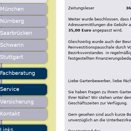
München
Zeitungsleser
36
Weiter wurde beschlossen, dass 
Nürnberg
Adressermittlungen die Gebühr 
35,00 Euro
angepasst wird.
Saarbrücken
Gleichzeitig wurde auch der Besc
Schwerin
Reinvestitionspauschale durch V
Bezirksvorstandes in regelmäßi
Stuttgart
festgestellten Finanzierungsbeda
Fachberatung
Liebe Gartenbewerber, liebe Päch
Service
Sie haben Fragen zu Ihrem Garte
Ihrer Nähe? Wir stehen unter de
Versicherung
Geschäftszeiten zur Verfügung.
Kontakt
Gern gesehen sind auch kurze Be
unverzüglich an die Unterbezirke
Links