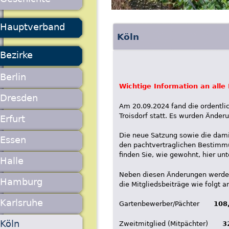
Hauptverband
Köln
Bezirke
Berlin
Wichtige Information an alle 
Dresden
Am 20.09.2024 fand die ordentl
Troisdorf statt. Es wurden Änder
Erfurt
Die neue Satzung sowie die dam
Essen
den pachtvertraglichen Bestimm
finden Sie, wie gewohnt, hier unt
Halle
Neben diesen Änderungen werd
Hamburg
die Mitgliedsbeiträge wie folgt a
Karlsruhe
Gartenbewerber/Pächter
108
Köln
Zweitmitglied (Mitpächter)
3