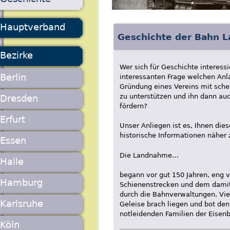
Hauptverband
Geschichte der Bahn L
Bezirke
Wer sich für Geschichte interessie
Berlin
interessanten Frage welchen Anl
Gründung eines Vereins mit sche
zu unterstützen und ihn dann auch
Dresden
fördern?
Erfurt
Unser Anliegen ist es, Ihnen die
historische Informationen näher 
Essen
Die Landnahme…
Halle
begann vor gut 150 Jahren, eng 
Hamburg
Schienenstrecken und dem dami
durch die Bahnverwaltungen. Viel
Karlsruhe
Geleise brach liegen und bot den
notleidenden Familien der Eisenb
Köln