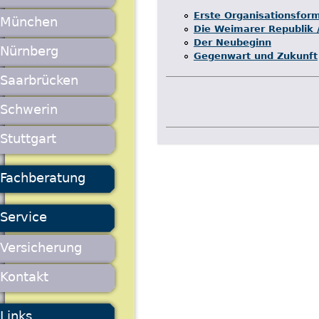
Erste Organisationsform
München
Die Weimarer Republik /
Der Neubeginn
Nürnberg
Gegenwart und Zukunft
Saarbrücken
Schwerin
Stuttgart
Fachberatung
Service
Versicherung
Kontakt
Links