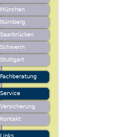
München
Nürnberg
Saarbrücken
Schwerin
Stuttgart
Fachberatung
Service
Versicherung
Kontakt
Links