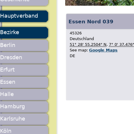
Hauptverband
Essen Nord 039
Bezirke
45326
Deutschland
Berlin
51° 28' 55.2504" N
,
7° 0' 37.476
See map:
Google Maps
DE
Dresden
Erfurt
Essen
Halle
Hamburg
Karlsruhe
Köln