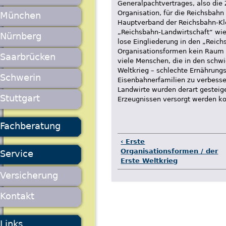
Generalpachtvertrages, also die
Organisation, für die Reichsbahn 
München
Hauptverband der Reichsbahn-K
„Reichsbahn-Landwirtschaft“ wied
Nürnberg
lose Eingliederung in den „Reic
Organisationsformen kein Raum 
Saarbrücken
viele Menschen, die in den schwi
Weltkrieg – schlechte Ernährungs
Schwerin
Eisenbahnerfamilien zu verbesser
Landwirte wurden derart gesteige
Stuttgart
Erzeugnissen versorgt werden k
Fachberatung
‹ Erste
Organisationsformen / der
Service
Erste Weltkrieg
Versicherung
Kontakt
Links