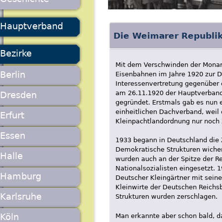
Hauptverband
Die Weimarer Republik
Bezirke
Mit dem Verschwinden der Monar
Berlin
Eisenbahnen im Jahre 1920 zur 
Interessenvertretung gegenüber
am 26.11.1920 der Hauptverband
Dresden
gegründet. Erstmals gab es nun 
einheitlichen Dachverband, weil
Erfurt
Kleinpachtlandordnung nur noch 
Essen
1933 begann in Deutschland die 
Demokratische Strukturen wiche
Halle
wurden auch an der Spitze der Re
Nationalsozialisten eingesetzt. 
Hamburg
Deutscher Kleingärtner mit sein
Kleinwirte der Deutschen Reichsb
Karlsruhe
Strukturen wurden zerschlagen.
Köln
Man erkannte aber schon bald, d