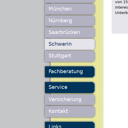
von 15
Intere
München
Unterb
Nürnberg
Saarbrücken
Schwerin
Stuttgart
Fachberatung
Service
Versicherung
Kontakt
Links