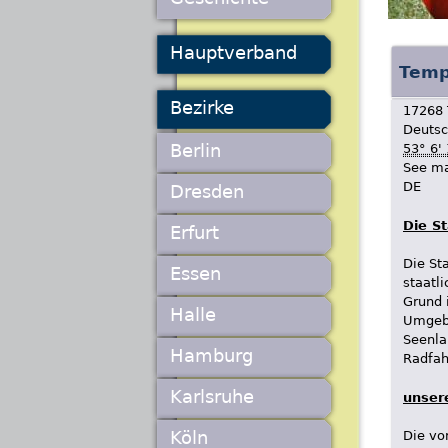
Hauptverband
Temp
Bezirke
17268
Deutsc
Berlin
53° 6'
See m
DE
Dresden
Die S
Erfurt
Die St
Essen
staatl
Grund 
Halle
Umgebe
Seenla
Hamburg
Radfah
Karlsruhe
unser
Köln
Die vo