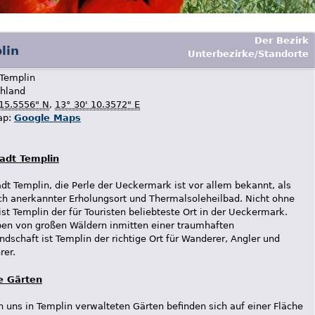
Der Bezirk
lin
Unterbezirke/Standorte
Templin
hland
 15.5556" N
,
13° 30' 10.3572" E
ap:
Google Maps
tadt Templin
adt Templin, die Perle der Ueckermark ist vor allem bekannt, als
ich anerkannter Erholungsort und Thermalsoleheilbad. Nicht ohne
ist Templin der für Touristen beliebteste Ort in der Ueckermark.
n von großen Wäldern inmitten einer traumhaften
ndschaft ist Templin der richtige Ort für Wanderer, Angler und
rer.
e Gärten
n uns in Templin verwalteten Gärten befinden sich auf einer Fläche