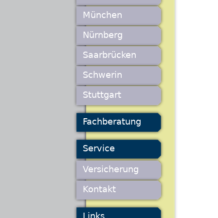
München
Nürnberg
Saarbrücken
Schwerin
Stuttgart
Fachberatung
Service
Versicherung
Kontakt
Links