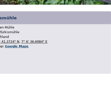
ismühle
ten Mühle
Türkismühle
hland
' 41.3724" N
,
7° 6' 36.6984" E
ap:
Google Maps