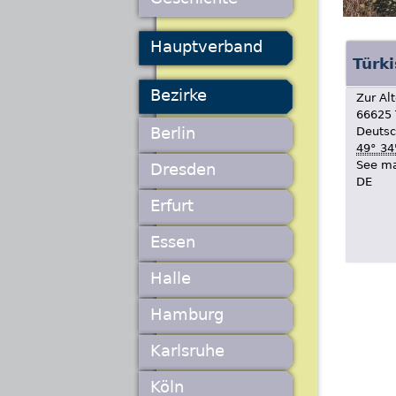
Hauptverband
Türk
Bezirke
Zur Al
66625
Berlin
Deutsc
49° 34
See m
Dresden
DE
Erfurt
Essen
Halle
Hamburg
Karlsruhe
Köln