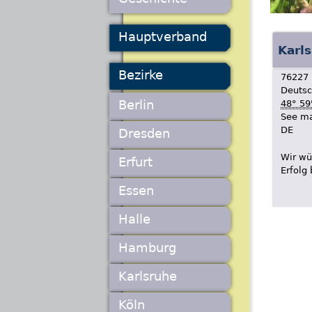
Hauptverband
Karl
Bezirke
76227
Deutsc
Berlin
48° 59
See m
DE
Dresden
Wir wü
Erfurt
Erfolg
Essen
Halle
Hamburg
Karlsruhe
Köln