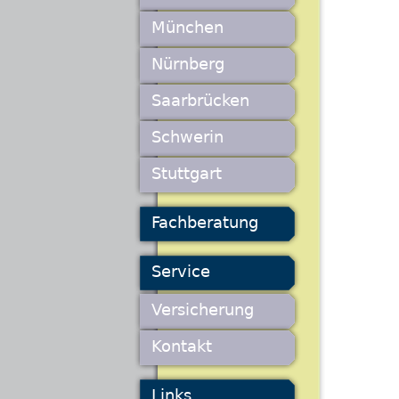
München
Nürnberg
Saarbrücken
Schwerin
Stuttgart
Fachberatung
Service
Versicherung
Kontakt
Links