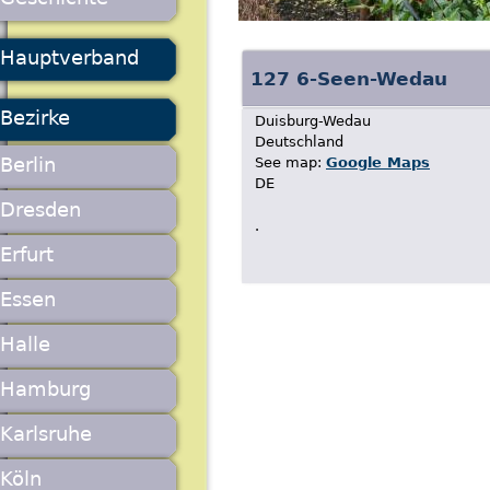
Hauptverband
127 6-Seen-Wedau
Bezirke
Duisburg-Wedau
Deutschland
Berlin
See map:
Google Maps
DE
Dresden
.
Erfurt
Essen
Halle
Hamburg
Karlsruhe
Köln