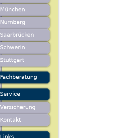
München
Nürnberg
Saarbrücken
Schwerin
Stuttgart
Fachberatung
Service
Versicherung
Kontakt
Links