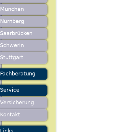
München
Nürnberg
Saarbrücken
Schwerin
Stuttgart
Fachberatung
Service
Versicherung
Kontakt
Links