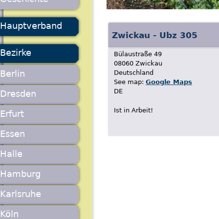
Hauptverband
Zwickau - Ubz 305
Bezirke
Bülaustraße 49
08060
Zwickau
Berlin
Deutschland
See map:
Google Maps
DE
Dresden
Ist in Arbeit!
Erfurt
Essen
Halle
Hamburg
Karlsruhe
Köln