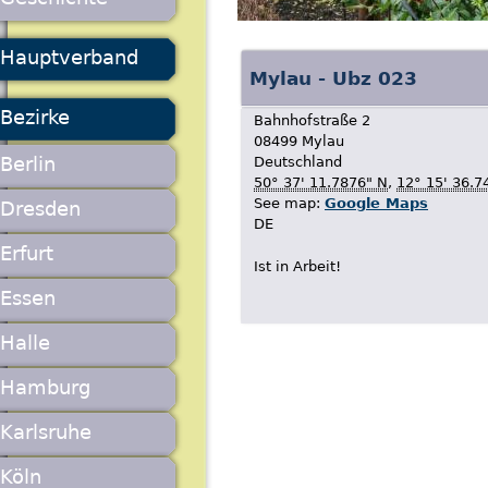
Hauptverband
Mylau - Ubz 023
Bezirke
Bahnhofstraße 2
08499
Mylau
Berlin
Deutschland
50° 37' 11.7876" N
,
12° 15' 36.7
See map:
Google Maps
Dresden
DE
Erfurt
Ist in Arbeit!
Essen
Halle
Hamburg
Karlsruhe
Köln