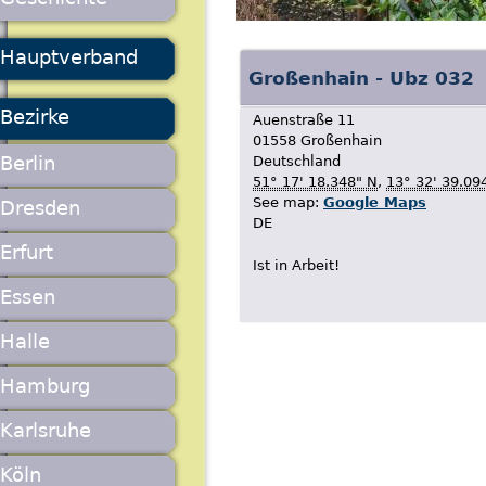
Hauptverband
Großenhain - Ubz 032
Bezirke
Auenstraße 11
01558
Großenhain
Berlin
Deutschland
51° 17' 18.348" N
,
13° 32' 39.09
See map:
Google Maps
Dresden
DE
Erfurt
Ist in Arbeit!
Essen
Halle
Hamburg
Karlsruhe
Köln