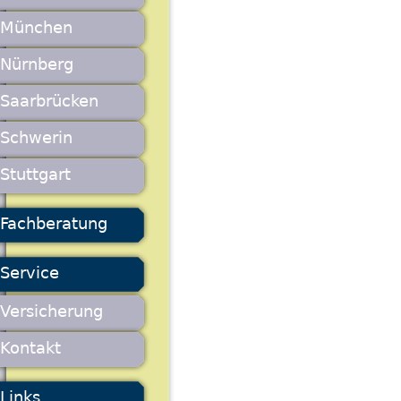
München
Nürnberg
Saarbrücken
Schwerin
Stuttgart
Fachberatung
Service
Versicherung
Kontakt
Links